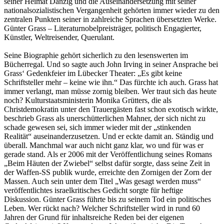
seiner Heimat Danzig und die Auseinandersetzung mit seiner
nationalsozialistischen Vergangenheit gehörten immer wieder zu den
zentralen Punkten seiner in zahlreiche Sprachen übersetzten Werke.
Günter Grass – Literaturnobelpreisträger, politisch Engagierter,
Künstler, Weltreisender, Querulant.
Seine Biographie gehört sicherlich zu den lesenswerten im
Bücherregal. Und so sagte auch John Irving in seiner Ansprache bei
Grass‘ Gedenkfeier im Lübecker Theater: „Es gibt keine
Schriftsteller mehr – keine wie ihn.“ Das fürchte ich auch. Grass hat
immer verlangt, man müsse zornig bleiben. Wer traut sich das heute
noch? Kulturstaatsministerin Monika Grütters, die als
Christdemokratin unter den Trauergästen fast schon exotisch wirkte,
beschrieb Grass als unerschütterlichen Mahner, der sich nicht zu
schade gewesen sei, sich immer wieder mit der „stinkenden
Realität“ auseinanderzusetzen. Und er eckte damit an. Ständig und
überall. Manchmal war auch nicht ganz klar, wo und für was er
gerade stand. Als er 2006 mit der Veröffentlichung seines Romans
„Beim Häuten der Zwiebel“ selbst dafür sorgte, dass seine Zeit in
der Waffen-SS publik wurde, erreichte den Zornigen der Zorn der
Massen. Auch sein unter dem Titel „Was gesagt werden muss“
veröffentlichtes israelkritisches Gedicht sorgte für heftige
Diskussion. Günter Grass führte bis zu seinem Tod ein politisches
Leben. Wer rückt nach? Welcher Schriftsteller wird in rund 60
Jahren der Grund für inhaltsreiche Reden bei der eigenen