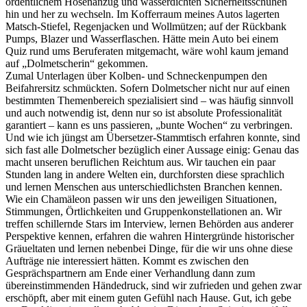
ordentlichem Hosenanzug und wasserdichten Sicherheitsschuhen
hin und her zu wechseln. Im Kofferraum meines Autos lagerten
Matsch-Stiefel, Regenjacken und Wollmützen; auf der Rückbank
Pumps, Blazer und Wasserflaschen. Hätte mein Auto bei einem
Quiz rund ums Beruferaten mitgemacht, wäre wohl kaum jemand
auf „Dolmetscherin“ gekommen.
Zumal Unterlagen über Kolben- und Schneckenpumpen den
Beifahrersitz schmückten. Sofern Dolmetscher nicht nur auf einen
bestimmten Themenbereich spezialisiert sind – was häufig sinnvoll
und auch notwendig ist, denn nur so ist absolute Professionalität
garantiert – kann es uns passieren, „bunte Wochen“ zu verbringen.
Und wie ich jüngst am Übersetzer-Stammtisch erfahren konnte, sind
sich fast alle Dolmetscher bezüglich einer Aussage einig: Genau das
macht unseren beruflichen Reichtum aus. Wir tauchen ein paar
Stunden lang in andere Welten ein, durchforsten diese sprachlich
und lernen Menschen aus unterschiedlichsten Branchen kennen.
Wie ein Chamäleon passen wir uns den jeweiligen Situationen,
Stimmungen, Örtlichkeiten und Gruppenkonstellationen an. Wir
treffen schillernde Stars im Interview, lernen Behörden aus anderer
Perspektive kennen, erfahren die wahren Hintergründe historischer
Gräueltaten und lernen nebenbei Dinge, für die wir uns ohne diese
Aufträge nie interessiert hätten. Kommt es zwischen den
Gesprächspartnern am Ende einer Verhandlung dann zum
übereinstimmenden Händedruck, sind wir zufrieden und gehen zwar
erschöpft, aber mit einem guten Gefühl nach Hause. Gut, ich gebe