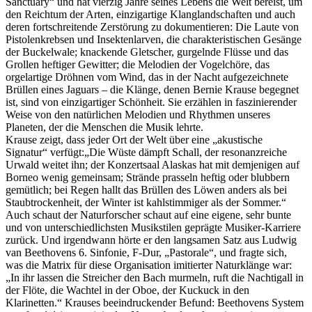
Sanctuary“ und hat vierzig Jahre seines Lebens die Welt bereist, um
den Reichtum der Arten, einzigartige Klanglandschaften und auch
deren fortschreitende Zerstörung zu dokumentieren:
Die Laute von
Pistolenkrebsen und Insektenlarven, die charakteristischen Gesänge
der Buckelwale; knackende Gletscher, gurgelnde Flüsse und das
Grollen heftiger Gewitter; die Melodien der Vogelchöre, das
orgelartige Dröhnen vom Wind, das in der Nacht aufgezeichnete
Brüllen eines Jaguars – die Klänge, denen Bernie Krause begegnet
ist, sind von einzigartiger Schönheit. Sie erzählen in faszinierender
Weise von den natürlichen Melodien und Rhythmen unseres
Planeten, der die Menschen die Musik lehrte.
Krause zeigt, dass jeder Ort der Welt über eine „akustische
Signatur“ verfügt:„Die Wüste dämpft Schall, der resonanzreiche
Urwald weitet ihn; der Konzertsaal Alaskas hat mit demjenigen auf
Borneo wenig gemeinsam; Strände prasseln heftig oder blubbern
gemütlich; bei Regen hallt das Brüllen des Löwen anders als bei
Staubtrockenheit, der Winter ist kahlstimmiger als der Sommer.“
Auch schaut der Naturforscher schaut auf eine eigene, sehr bunte
und von unterschiedlichsten Musikstilen geprägte Musiker-Karriere
zurück. Und irgendwann hörte er den langsamen Satz aus Ludwig
van Beethovens 6. Sinfonie, F-Dur, „Pastorale“, und fragte sich,
was die Matrix für diese Organisation imitierter Naturklänge war:
„In ihr lassen die Streicher den Bach murmeln, ruft die Nachtigall in
der Flöte, die Wachtel in der Oboe, der Kuckuck in den
Klarinetten.“ Krauses beeindruckender Befund: Beethovens System